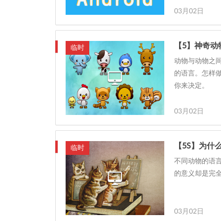
03月02日
【5】神奇动
临时
动物与动物之
的语言。怎样
你来决定。
03月02日
【5S】为什
临时
不同动物的语
的意义却是完
03月02日