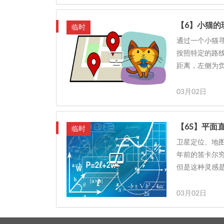
【6】小猫的
临时
通过一个小猫
按照特定的路
距离，左侧为
03月02日
【6S】平面
临时
卫星定位、地
年前的笛卡尔
但是这种灵感是
03月02日