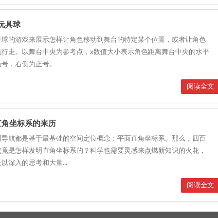
玩具球
寻球的游戏来展示怎样让角色移动到舞台的特定某个位置，或者让角色
线行走。以舞台中央为参考点，x数值大小表示角色距离舞台中央的水平
负号，右侧为正号。
阅读全文
直角坐标系的来历
图导航都是基于最基础的空间定位概念：平面直角坐标系。那么，四百
究竟是怎样发明直角坐标系的？科学也需要灵感来点燃新知识的火花，
以深入的思考和大量...
阅读全文