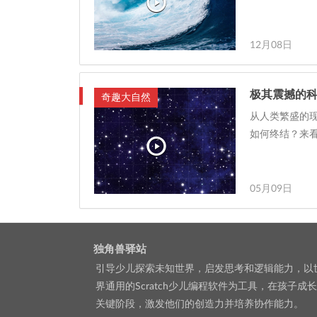
12月08日
极其震撼的
奇趣大自然
从人类繁盛的现
如何终结？来
05月09日
独角兽驿站
引导少儿探索未知世界，启发思考和逻辑能力，以
界通用的Scratch少儿编程软件为工具，在孩子成
关键阶段，激发他们的创造力并培养协作能力。