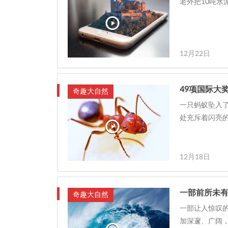
老外把10吨水
12月22日
49项国际大
奇趣大自然
一只蚂蚁坠入
处充斥着闪亮的
12月18日
一部前所未
奇趣大自然
一部让人惊叹的
加深邃、广阔，