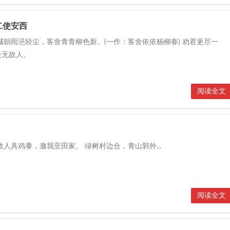
二使安西
城朝雨浥轻尘，客舍青青柳色新。(一作：客舍依依杨柳春) 劝君更尽一
关无故人。
阅读全文
故人具鸡黍，邀我至田家。 绿树村边合，青山郭外...
阅读全文