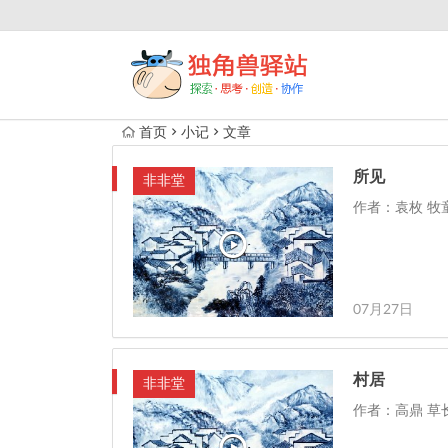
首页
小记
文章
所见
非非堂
作者：袁枚 牧
07月27日
村居
非非堂
作者：高鼎 草