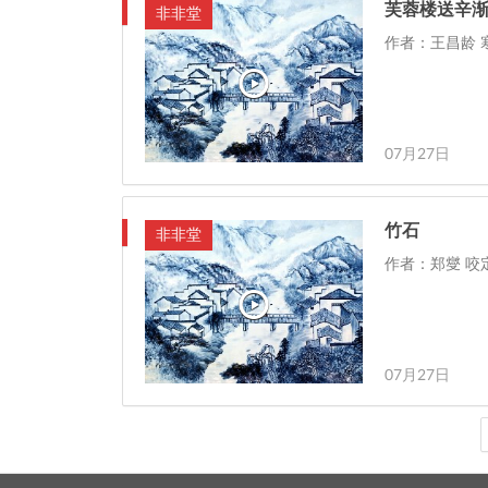
芙蓉楼送辛
非非堂
作者：王昌龄 
07月27日
竹石
非非堂
作者：郑燮 咬
07月27日