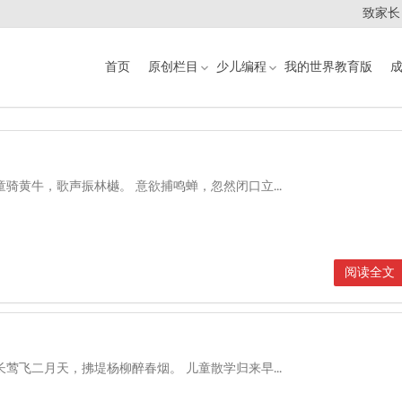
致家长
首页
原创栏目
少儿编程
我的世界教育版
童骑黄牛，歌声振林樾。 意欲捕鸣蝉，忽然闭口立...
阅读全文
长莺飞二月天，拂堤杨柳醉春烟。 儿童散学归来早...