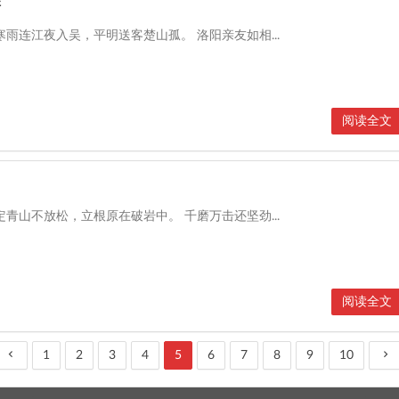
渐
寒雨连江夜入吴，平明送客楚山孤。 洛阳亲友如相...
阅读全文
定青山不放松，立根原在破岩中。 千磨万击还坚劲...
阅读全文
1
2
3
4
5
6
7
8
9
10