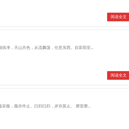
阅读全文
烟俱净，天山共色，从流飘荡，任意东西。自富阳至...
阅读全文
薇采薇，薇亦作止。曰归曰归，岁亦莫止。 靡室靡...