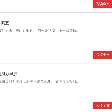
阅读全文
·其五
漠沙如雪，燕山月似钩。 何当金络脑，快走踏清秋...
阅读全文
黄河万里沙
九曲黄河万里沙，浪淘风簸自天涯。 如今直上银河...
阅读全文