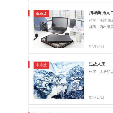
渭城曲·送元
非非堂
作者：王维 渭
杯酒，西出阳
07月27日
过故人庄
非非堂
作者：孟浩然 
07月27日