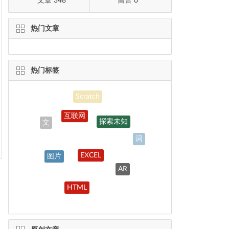
文章 348
留言 0
热门文章
热门标签
Scratch
互联网
探索未知
文
词
EXCEL
图片
AR
认知规律
HTML
链接
学习兴趣