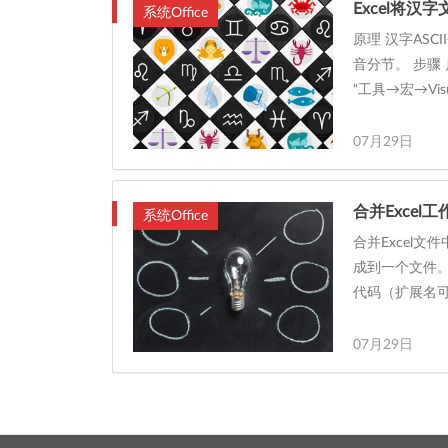
Excel将汉
系统Office
原理 汉字AS
音分节。 步骤 
“工具→宏→Visual
07月29日
合并Excel
系统Office
合并Excel
成到一个文件。
代码（扩展名可以修
07月29日