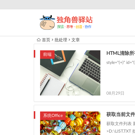
首页
批处理
文章
HTML清除
前端
style="(+)" id="(
08月29日
获取当前文
系统Office
获取文件列表 新
>D:\LIST