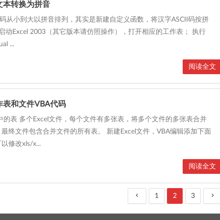
字文本转换为拼音
CII码从小到大以拼音排列，其实是新建自定义函数，将汉字ASCII码按拼
启动Excel 2003（其它版本请仿照操作），打开相应的工作表； 执行
 ...
阅读全文
工作表和文件VBA代码
文件中的表 多个Excel文件，每个文件有多张表，将多个文件的多张表合并
最终文件包含合并文件的所有表。 新建Excel文件，VBA编辑添加下面
改xls/x...
阅读全文
1
2
3