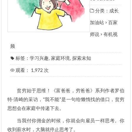
分类：
成长
加油站
百家
师说
有机视
频
标签：
学习兴趣
,
家庭环境
,
探索未知
观看： 1,972 次
贫穷始于思维！《富爸爸，穷爸爸》系列作者罗伯
特·清崎的采访，“我不能”是一句给懒惰找的借口，贫穷
思想会在家庭中传递下去。
当我付你佣金的时候，你就会向雇员一样思考。你
收到薪水时，大脑就停止思考了。