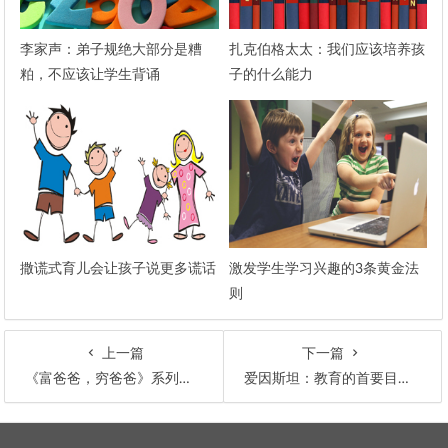
李家声：弟子规绝大部分是糟
扎克伯格太太：我们应该培养孩
粕，不应该让学生背诵
子的什么能力
撒谎式育儿会让孩子说更多谎话
激发学生学习兴趣的3条黄金法
则
上一篇
下一篇
《富爸爸，穷爸爸》系列作者罗伯特·清崎的采访
爱因斯坦：教育的首要目标永远是独立思考和判断，而非特定的知识
文章导航