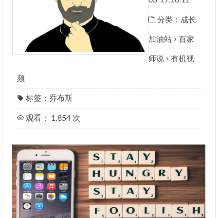
03
19:18:11
分类：
成长
加油站
百家
师说
有机视
频
标签：
乔布斯
观看： 1,854 次