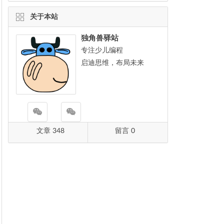
关于本站
独角兽驿站
专注少儿编程
启迪思维，布局未来
文章 348
留言 0