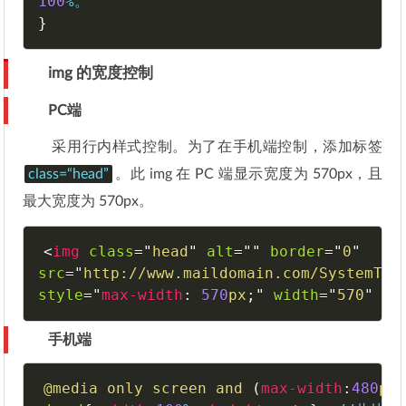
100
%
}
img 的宽度控制
PC端
采用行内样式控制。为了在手机端控制，添加标签
class=“head”
。此 img 在 PC 端显示宽度为 570px，且
最大宽度为 570px。
<
img
class
=
"
head
"
alt
=
"
"
border
=
"
0
"
src
=
"
http://www.maildomain.com/SystemTem
style
="
max-width
:
570
px
;
"
width
=
"
570
"
/>
手机端
@media
 only screen and 
(
max-width
:
480
px