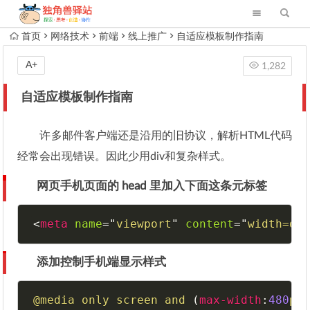
首页
网络技术
前端
线上推广
自适应模板制作指南
A+
1,282
自适应模板制作指南
许多邮件客户端还是沿用的旧协议，解析HTML代码
经常会出现错误。因此少用div和复杂样式。
网页手机页面的 head 里加入下面这条元标签
<
meta
name
=
"
viewport
"
content
=
"
width=de
添加控制手机端显示样式
@media
 only screen and 
(
max-width
:
480
px