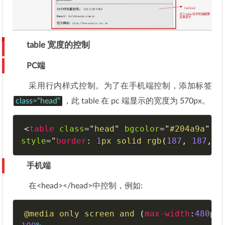
table 宽度的控制
PC端
采用行内样式控制。为了在手机端控制，添加标签
class=“head”
，此 table 在 pc 端显示的宽度为 570px。
<
table
class
=
"
head
"
bgcolor
=
"
#204a9a
"
b
style
="
border
:
1
px
 solid 
rgb
(
187
,
187
,
1
手机端
在<head></head>中控制，例如:
@media
 only screen and 
(
max-width
:
480
px