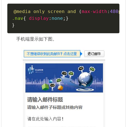
@media
 only screen and 
(
max-width
:
480
px
.nav
{
display
:
none
;
}
}
手机端显示如下图。