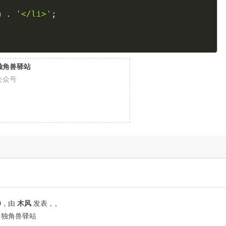
m
.
'</li>'
;
独角兽驿站
公众号
0
，由
木风
发表，。
| 独角兽驿站