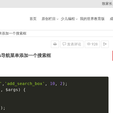
致家长
首页
原创栏目
少儿编程
我的世界教育版
航菜单添加一个搜索框
发表评论
928
ress导航菜单添加一个搜索框
'
,
'add_search_box'
,
10
,
2
)
;
s
,
$args
)
{
(
)
;