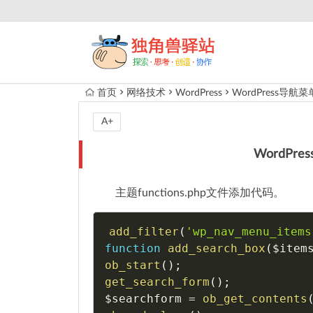
首页
网络技术
WordPress
WordPress导
A+
WordP
主题functions.php文件添加代码。
add_filter
(
'wp_nav_menu_items
function
add_search_box
(
$item
ob_start
(
)
;
get_search_form
(
)
;
$searchform
=
ob_get_contents