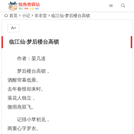
首页
小记
非非堂
临江仙·梦后楼台高锁
A+
临江仙·梦后楼台高锁
作者：晏几道
梦后楼台高锁，
酒醒帘幕低垂。
去年春恨却来时。
落花人独立，
微雨燕双飞。
记得小苹初见，
两重心字罗衣。